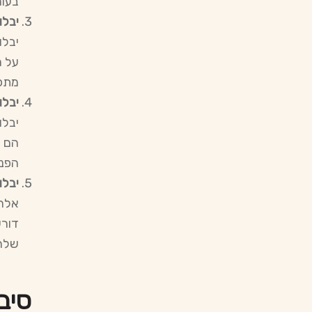
בעור
יבלות ש
יבלו
על ה
מתפ
יבלו
יבלו
הם נ
הפני
יבלו
אלה 
דורש
שלהן
סיב