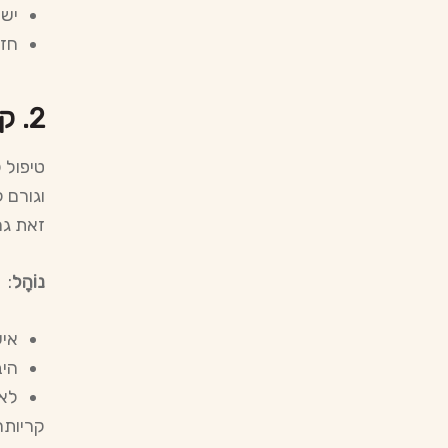
יש 
חזו
2.
קר
טיפול 
וגורם 
זאת גם
נוֹהָל
:
איש
היב
לאח
קריותר