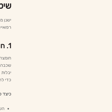
שיט
ישנן מ
רפואיי
1.
חו
חומצה 
שכבה א
יבלות 
כדי לה
כיצד 
השרו