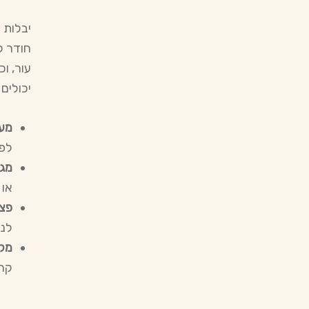
חודר ל
עור, ו
יכולים
מער
לפת
מגע
או 
פצע
לנג
מקו
קרו