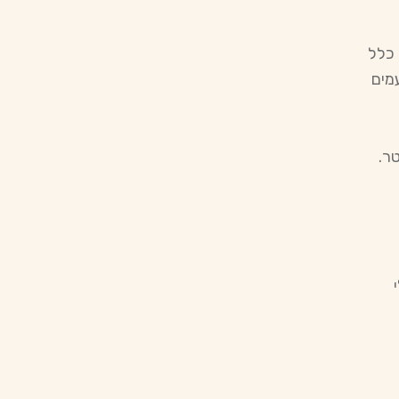
 כלל
עמים
ר.