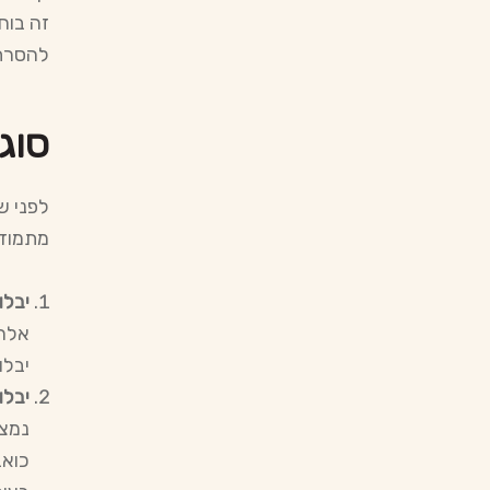
זה בוח
להסרתן
סוגי
לפני ש
מתמודד
יבלות נפו
אלה 
יבלו
יבלו
נמצא
כואב