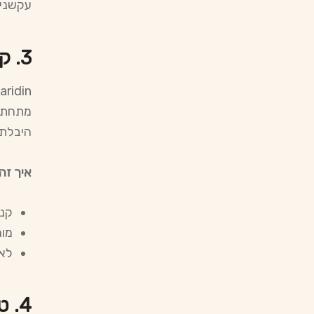
עקשניו
3.
קנ
מתחת. 
היבלת 
איך זה
קנת
מור
לאחר 7-10 ימים, רופא ה
4.
טי