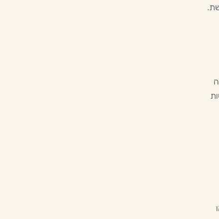
ת.
ה
ות