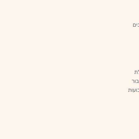
ים
לת
בור
ועות