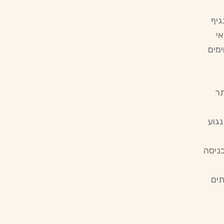
רוס הפפילומה האנושי (HPV). הנגיף
י
ימים
תר
נגוע
כניסה
תים