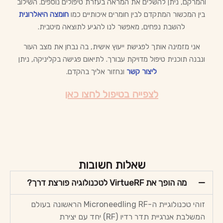
והמרקם, ניתן להשלים את המראה בעזרת טיפולים נוספים. השילוב
בין המכשור המתקדם לבין חומרים איכותיים כמו
חומצה היאלרונית
להשבת נפחים, מאפשר לנו להגיע לתוצאה מיטבית.
אני מזמינה אותך לפגישת ייעוץ אישית, בה נבחן את מצב העור
ונבנה תוכנית טיפול מדויקת עבורך. לתיאום פגישה בקליניקה, ניתן
ליצור קשר
ונחזור אליך בהקדם.
לצפייה בטיפול לחצו כאן
שאלות חשובות
מה הופך את VirtueRF לטכנולוגיה פורצת דרך?
זוהי טכנולוגיית ה-Microneedling RF הראשונה בעולם
המשלבת אנרגיית תדר רדיו (RF) יחד עם יצירת