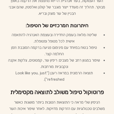
העור העמוקות, בעוד אנרגיית ה-RF מחממת את הרקמה באופן
מבוקר. תהליך זה מעודד ייצור מוגבר של קולגן ואלסטין, שהם אבני
הבניין של עור מוצק ובריא.
היתרונות המרכזיים של הטיפול:
שליטה מלאה בעומק החדירה ובעוצמת האנרגיה להתאמה
אישית לכל מטופל ומטופלת.
טיפול בטוח במיוחד עם מינימום פגיעה ברקמה הסובבת וזמן
החלמה קצר.
שיפור במגוון רחב של מצבים: ריפיון עור, קמטוטים, צלקות אקנה
ונקבוביות מורחבות.
תוצאה הרמונית במראה רענן ("Look like you, just
refreshed").
פרוטוקול טיפול משולב לתוצאה מקסימלית
הניסיון שלי מראה כי התוצאות הטובות ביותר מושגות כאשר
משלבים טכנולוגיות עם הזרקות מדויקות. לאחר שיפור איכות העור