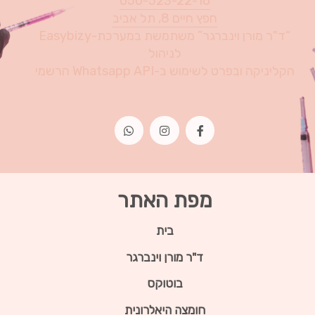
050-523-22-16
חפץ חיים 8, תל אביב
“ד"ר מורן וינברגר” משתמשת במערכת-Easybizy
לניהול
הקליניקה ובפרט לשימוש ב-Whatsapp API הרשמי
מפת האתר
בית
ד"ר מורן וינברגר
בוטוקס
חומצה היאלרונית