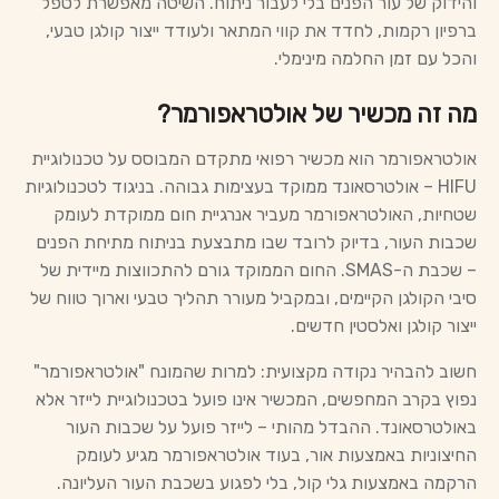
והידוק של עור הפנים בלי לעבור ניתוח. השיטה מאפשרת לטפל
ברפיון רקמות, לחדד את קווי המתאר ולעודד ייצור קולגן טבעי,
והכל עם זמן החלמה מינימלי.
מה זה מכשיר של אולטראפורמר?
אולטראפורמר הוא מכשיר רפואי מתקדם המבוסס על טכנולוגיית
HIFU – אולטרסאונד ממוקד בעצימות גבוהה. בניגוד לטכנולוגיות
שטחיות, האולטראפורמר מעביר אנרגיית חום ממוקדת לעומק
שכבות העור, בדיוק לרובד שבו מתבצעת בניתוח מתיחת הפנים
– שכבת ה-SMAS. החום הממוקד גורם להתכווצות מיידית של
סיבי הקולגן הקיימים, ובמקביל מעורר תהליך טבעי וארוך טווח של
ייצור קולגן ואלסטין חדשים.
חשוב להבהיר נקודה מקצועית: למרות שהמונח "אולטראפורמר"
נפוץ בקרב המחפשים, המכשיר אינו פועל בטכנולוגיית לייזר אלא
באולטרסאונד. ההבדל מהותי – לייזר פועל על שכבות העור
החיצוניות באמצעות אור, בעוד אולטראפורמר מגיע לעומק
הרקמה באמצעות גלי קול, בלי לפגוע בשכבת העור העליונה.