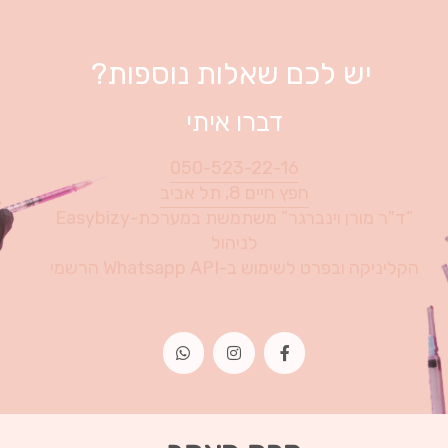
יש לכם שאלות נוספות?
דברו איתי
050-523-22-16
חפץ חיים 8, תל אביב
“ד"ר מורן וינברגר” משתמשת במערכת-Easybizy
לניהול
הקליניקה ובפרט לשימוש ב-Whatsapp API הרשמי