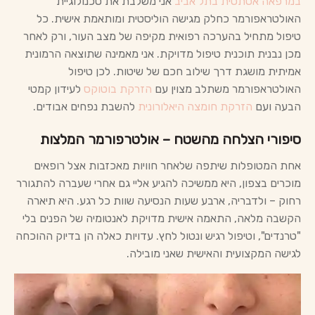
במרפאה אסתטית בתל אביב
אני משלבת את טכנולוגיית
האולטראפורמר כחלק מגישה הוליסטית ומותאמת אישית. כל
טיפול מתחיל בהערכה רפואית מקיפה של מצב העור, ורק לאחר
מכן נבנית תוכנית טיפול מדויקת. אני מאמינה שתוצאה הרמונית
אמיתית מושגת דרך שילוב חכם של שיטות. לכן טיפול
האולטראפורמר משתלב מצוין עם
הזרקת בוטוקס
לעידון קמטי
הבעה ועם
הזרקת חומצה היאלורונית
להשבת נפחים אבודים.
סיפורי הצלחה מהשטח – אולטרפורמר המלצות
אחת המטופלות שיתפה שלאחר חוויות מאכזבות אצל רופאים
מוכרים בצפון, היא ממשיכה להגיע אליי גם אחרי שעברה להתגורר
רחוק – ולדבריה, ארבע שעות הנסיעה שוות כל רגע. היא תיארה
הקשבה מלאה, התאמה אישית מדויקת לאנטומיה של הפנים בלי
"טרנדים", וטיפול רגיש ונטול לחץ. עדויות כאלה הן בדיוק ההוכחה
לגישה המקצועית והאישית שאני מובילה.