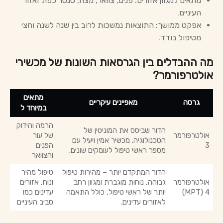
מתאים למגוון אזורים: פנים, צוואר, מצח, סנטר כפול ואזור
העיניים.
אפקט ממושך: התוצאות נמשכות לרוב בין שנה לשנה וחצי
מטיפול בודד.
מה ההבדלים בין הגרסאות השונות של מכשירי
אולטרפורמר?
מתאים
גרסה
מאפיינים עיקריים
במיוחד ל
הרמה והידוק
הדור שביסס את המוניטין של
אולטרפורמר
של עור
הטכנולוגיה. מכשיר אמין ויעיל עם
3
הפנים
מספר ראשי טיפול לעומקים שונים.
והצוואר
הדור המתקדם יותר – מהירות טיפול
טיפול מהיר
אולטרפורמר
גבוהה, נוחות מוגברת ומגוון רחב
ונוח, אזורים
4 (MPT)
יותר של ראשי טיפול, כולל התאמה
עדינים כמו
לאזורים עדינים.
סביב העיניים