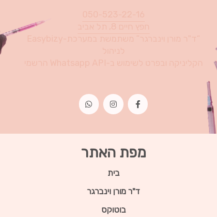
050-523-22-16
חפץ חיים 8, תל אביב
“ד"ר מורן וינברגר” משתמשת במערכת-Easybizy
לניהול
הקליניקה ובפרט לשימוש ב-Whatsapp API הרשמי
מפת האתר
בית
ד"ר מורן וינברגר
בוטוקס