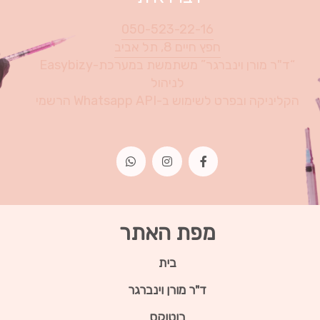
050-523-22-16
חפץ חיים 8, תל אביב
“ד"ר מורן וינברגר” משתמשת במערכת-Easybizy
לניהול
הקליניקה ובפרט לשימוש ב-Whatsapp API הרשמי
מפת האתר
בית
ד"ר מורן וינברגר
בוטוקס