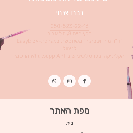
דברו איתי
050-523-22-16
חפץ חיים 8, תל אביב
“ד"ר מורן וינברגר” משתמשת במערכת-Easybizy
לניהול
הקליניקה ובפרט לשימוש ב-Whatsapp API הרשמי
מפת האתר
בית