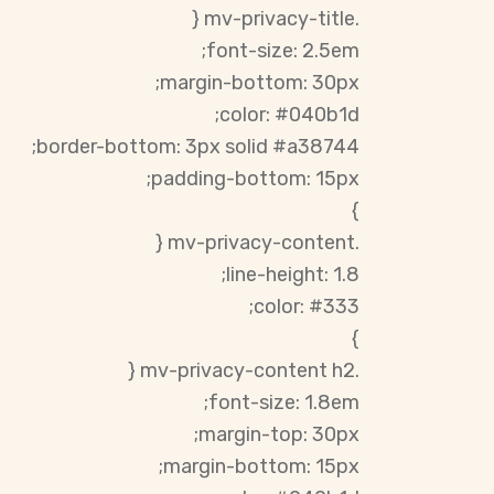
.mv-privacy-title {
font-size: 2.5em;
margin-bottom: 30px;
color: #040b1d;
border-bottom: 3px solid #a38744;
padding-bottom: 15px;
}
.mv-privacy-content {
line-height: 1.8;
color: #333;
}
.mv-privacy-content h2 {
font-size: 1.8em;
margin-top: 30px;
margin-bottom: 15px;