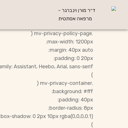
.mv-privacy-policy-page {
max-width: 1200px;
margin: 40px auto;
padding: 0 20px;
mily: Assistant, Heebo, Arial, sans-serif;
}
.mv-privacy-container {
background: #fff;
padding: 40px;
border-radius: 8px;
box-shadow: 0 2px 10px rgba(0,0,0,0.1);
}