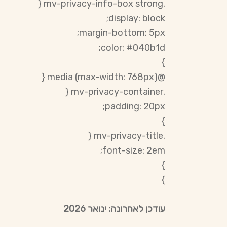
.mv-privacy-info-box strong {
display: block;
margin-bottom: 5px;
color: #040b1d;
}
@media (max-width: 768px) {
.mv-privacy-container {
padding: 20px;
}
.mv-privacy-title {
font-size: 2em;
}
}
עודכן לאחרונה: ינואר 2026