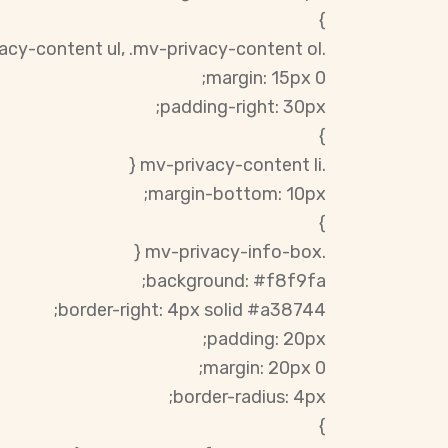
}
.mv-privacy-content ul, .mv-privacy-content ol {
margin: 15px 0;
padding-right: 30px;
}
.mv-privacy-content li {
margin-bottom: 10px;
}
.mv-privacy-info-box {
background: #f8f9fa;
border-right: 4px solid #a38744;
padding: 20px;
margin: 20px 0;
border-radius: 4px;
}