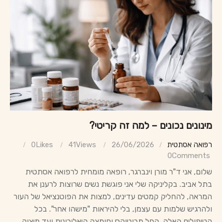
מינונים נכונים – למה זה קריטי?
רפואה אסתטית
26/06/2026
Views
41
Likes
0
0
Comments
שלום, אני ד"ר מורן וינברגר, רופאה מומחית לרפואה אסתטית
בתל אביב. בקליניקה שלי אני פוגשת נשים שרוצות לרענן את
המראה, להחליק קמטים עדינים, למצות את הפוטנציאל של העור
ולהרגיש שלמות עם עצמן, בלי להיראות "מישהו אחר". בכל
הטיפולים האלה, החל מבוטוקס וחומצה היאלורונית ועד מיצוק