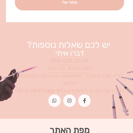
יש לכם שאלות נוספות?
דברו איתי
050-523-22-16
חפץ חיים 8, תל אביב
“ד"ר מורן וינברגר” משתמשת במערכת-Easybizy
לניהול
הקליניקה ובפרט לשימוש ב-Whatsapp API הרשמי
מפת האתר