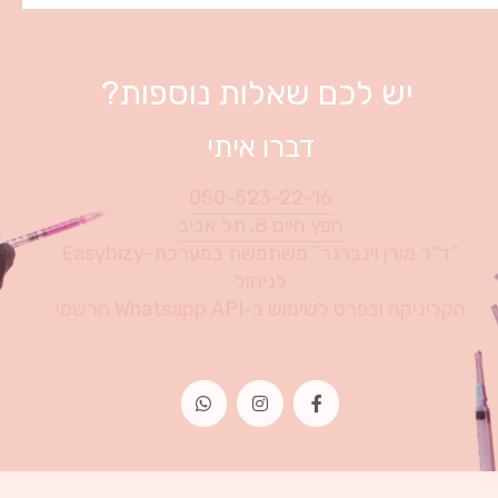
יש לכם שאלות נוספות?
דברו איתי
050-523-22-16
חפץ חיים 8, תל אביב
“ד"ר מורן וינברגר” משתמשת במערכת-Easybizy
לניהול
הקליניקה ובפרט לשימוש ב-Whatsapp API הרשמי