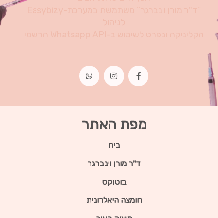
“ד"ר מורן וינברגר” משתמשת במערכת-Easybizy
לניהול
הקליניקה ובפרט לשימוש ב-Whatsapp API הרשמי
מפת האתר
בית
ד"ר מורן וינברגר
בוטוקס
חומצה היאלרונית