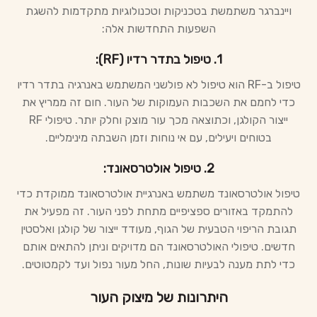
ויינברגר משתמשת בטכניקות וטכנולוגיות מתקדמות להשגת
השפעות התחדשות אלה:
1. טיפול בתדר רדיו (RF):
טיפול ב-RF הוא טיפול לא פולשני המשתמש באנרגיה בתדר רדיו
כדי לחמם את השכבות העמוקות של העור. חום זה ממריץ את
ייצור הקולגן, וכתוצאה מכך עור מוצק וחלק יותר. טיפולי RF
בטוחים ויעילים, עם אי נוחות וזמן השבתה מינימליים.
2. טיפול אולטרסאונד:
טיפול אולטרסאונד משתמש באנרגיית אולטרסאונד ממוקדת כדי
להתמקד באזורים ספציפיים מתחת לפני העור. זה מפעיל את
תגובת הריפוי הטבעית של הגוף, מעודד ייצור של קולגן ואלסטין
חדשים. טיפולי האולטרסאונד הם מדויקים וניתן להתאים אותם
כדי לתת מענה לבעיות שונות, החל מעור נפול ועד לקמטוטים.
היתרונות של מיצוק העור