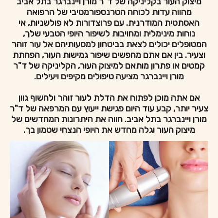
מיצוק העור בקליניקה של ד"ר מורן ויינברגר בתל אביב
מהווה עדות לכוחה הטרנספורמטיבי של הרפואה
האסתטית המודרנית. עם פרוצדורות לא פולשניות, אי
נוחות מינימלית ומחויבות לשיפור היופי הטבעי שלך,
המטופלים יכולים לצאת בביטחון למסעותיהם אל עור זוהר
וצעיר. בין אם אתם מחפשים שיפור גמישות העור, הפחתת
קמטים או פתרון מותאם למיצוק העור, הקליניקה של ד"ר
מורן ויינברגר מציעה טיפולים מקיפים ויעילים.
אם אתה מוכן לפתוח את הדלת לעור זוהר ולחשוף גוון
צעיר יותר, קבע עוד היום פגישת ייעוץ עם המרפאה של ד"ר
מורן ויינברגר בתל אביב. חווה את היתרונות המחדשים של
מיצוק העור וגלה מחדש את היופי הנצחי שטמון בך.