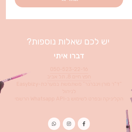
יש לכם שאלות נוספות?
דברו איתי
050-523-22-16
חפץ חיים 8, תל אביב
“ד"ר מורן וינברגר” משתמשת במערכת-Easybizy
לניהול
הקליניקה ובפרט לשימוש ב-Whatsapp API הרשמי