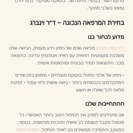
מרקם העור. בנוסף, פיתוח של "בוטוקס טופיקלי" (למריחה)
נמצא בשלבי מחקר.
בחירת המרפאה הנכונה – ד״ר וינברג
מדוע לבחור בנו
ד״ר מורן וינברג
מביאה שנים של ניסיון וידע מעמיק. הגישה שלנו
משלבת מקצועיות רפואית עם ראייה אסתטית עדינה. כתוצאה
מכך, התוצאות תמיד טבעיות ומותאמות אישית:
• ניסיון של אלפי טיפולי בוטוקס מוצלחים • שימוש בתכשירים
המתקדמים והבטוחים ביותר • גישה אישית וליווי צמוד • זמינות
מלאה לכל שאלה או חשש
ההתחייבות שלנו
אנו מתחייבים לספק את הטיפול הטוב ביותר האפשרי. כל
מטופל מקבל תשומת לב אישית ותוכנית מותאמת. בנוסף,
המעקב והתמיכה ממשיכים גם לאחר הטיפול.
הסרת יבלות