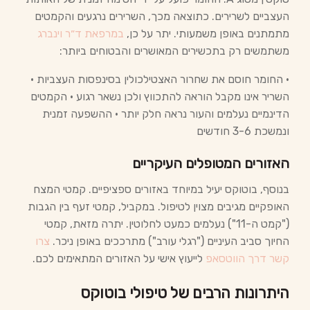
העצביים לשרירים. כתוצאה מכך, השרירים נרגעים והקמטים
מתמתנים באופן משמעותי. יתר על כן,
במרפאת ד״ר וינברג
משתמשים רק בתכשירים המאושרים והבטוחים ביותר:
• החומר חוסם את שחרור האצטילכולין בסינפסות העצביות •
השריר אינו מקבל הוראה להתכווץ ולכן נשאר רגוע • הקמטים
הדינמיים נעלמים והעור נראה חלק יותר • ההשפעה זמנית
ונמשכת 3-6 חודשים
האזורים המטופלים העיקריים
בנוסף, בוטוקס יעיל במיוחד באזורים ספציפיים. קמטי המצח
האופקיים מגיבים מצוין לטיפול. במקביל, קמטי זעף בין הגבות
("קמט ה-11") נעלמים כמעט לחלוטין. יתרה מזאת, קמטי
החיוך סביב העיניים ("רגלי עורב") מתרככים באופן ניכר.
צרו
קשר דרך הווטסאפ
לייעוץ אישי על האזורים המתאימים לכם.
היתרונות הרבים של טיפולי בוטוקס