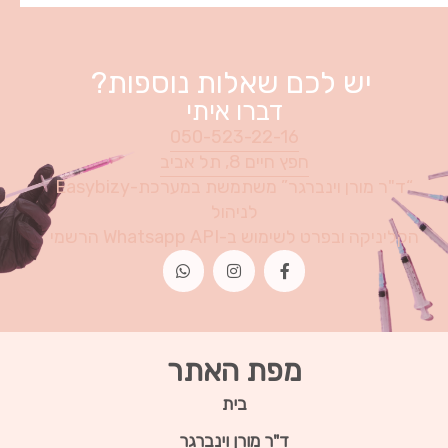
יש לכם שאלות נוספות?
דברו איתי
050-523-22-16
חפץ חיים 8, תל אביב
“ד"ר מורן וינברגר” משתמשת במערכת-Easybizy
לניהול
הקליניקה ובפרט לשימוש ב-Whatsapp API הרשמי
מפת האתר
בית
ד"ר מורן וינברגר