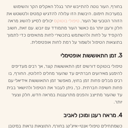
בחורף, העור נוטה להתייבש יותר בגלל האקלים הקר והשימוש
במערכות חימום. היבשות הזו עלולה להדגיש קמטים ולטשטש את
הזוהר הטבעי של העור.
טיפולי בוטוקס
יכולים לסייע להשיג מראה
חלק ורענן יותר גם כאשר העור מתמודד עם יובש. עם זאת, חשוב
להקפיד על לחות ולהשתמש בתכשירי לחות מתאימים כדי לתמוך
בתוצאות הטיפול ולשמור על רמת לחות אופטימלית.
3. זמן התאוששות אופטימלי
טיפולי בוטוקס דורשים זמן התאוששות קצר, אך רבים מעדיפים
להימנע מאירועים חברתיים עד שהעור מחלים לחלוטין. החורף, בו
רבים מבלים פחות זמן בחוץ, מאפשר זמן התאוששות אידיאלי עם
פחות חשיפה חברתית. כך, ניתן לעבור את הטיפול ולהישאר בבית
עד שהעור מתייצב והפנים מתרעננות במראה חדש, חלק וצעיר
יותר.
4. מראה רענן ומוכן לאביב
כשמתחילים טיפולי אנטי-אייג'ינג בחורף, התוצאות נראות במיטבן