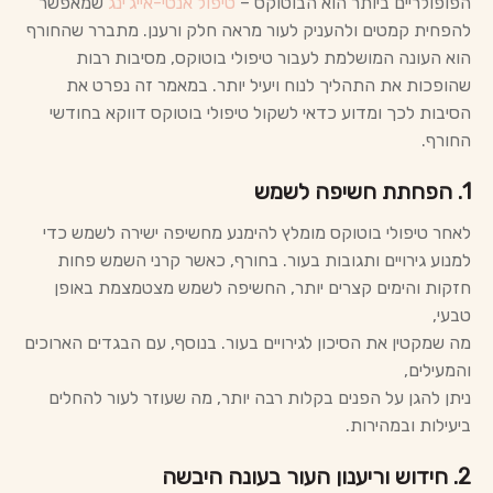
הפופולריים ביותר הוא הבוטוקס –
טיפול אנטי-אייג'ינג
שמאפשר
להפחית קמטים ולהעניק לעור מראה חלק ורענן. מתברר שהחורף
הוא העונה המושלמת לעבור טיפולי בוטוקס, מסיבות רבות
שהופכות את התהליך לנוח ויעיל יותר. במאמר זה נפרט את
הסיבות לכך ומדוע כדאי לשקול טיפולי בוטוקס דווקא בחודשי
החורף.
1. הפחתת חשיפה לשמש
לאחר טיפולי בוטוקס מומלץ להימנע מחשיפה ישירה לשמש כדי
למנוע גירויים ותגובות בעור. בחורף, כאשר קרני השמש פחות
חזקות והימים קצרים יותר, החשיפה לשמש מצטמצמת באופן
טבעי,
מה שמקטין את הסיכון לגירויים בעור. בנוסף, עם הבגדים הארוכים
והמעילים,
ניתן להגן על הפנים בקלות רבה יותר, מה שעוזר לעור להחלים
ביעילות ובמהירות.
2. חידוש וריענון העור בעונה היבשה