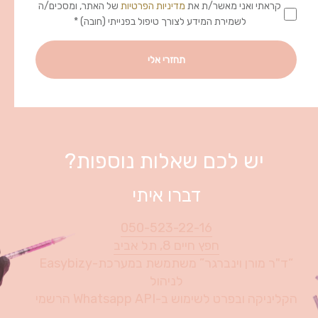
קראתי ואני מאשר/ת את
מדיניות הפרטיות
של האתר, ומסכים/ה
לשמירת המידע לצורך טיפול בפנייתי (חובה) *
יש לכם שאלות נוספות?
דברו איתי
050-523-22-16
חפץ חיים 8, תל אביב
“ד"ר מורן וינברגר” משתמשת במערכת-Easybizy
לניהול
הקליניקה ובפרט לשימוש ב-Whatsapp API הרשמי